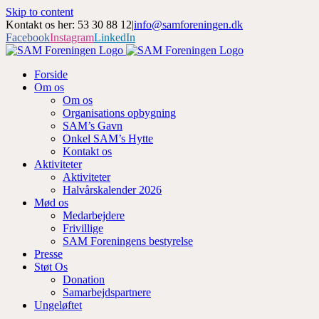
Skip to content
Kontakt os her: 53 30 88 12
|
info@samforeningen.dk
Facebook
Instagram
LinkedIn
Forside
Om os
Om os
Organisations opbygning
SAM’s Gavn
Onkel SAM’s Hytte
Kontakt os
Aktiviteter
Aktiviteter
Halvårskalender 2026
Mød os
Medarbejdere
Frivillige
SAM Foreningens bestyrelse
Presse
Støt Os
Donation
Samarbejdspartnere
Ungeløftet