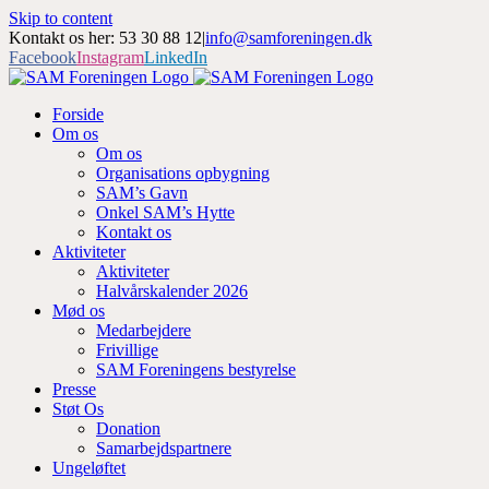
Skip to content
Kontakt os her: 53 30 88 12
|
info@samforeningen.dk
Facebook
Instagram
LinkedIn
Forside
Om os
Om os
Organisations opbygning
SAM’s Gavn
Onkel SAM’s Hytte
Kontakt os
Aktiviteter
Aktiviteter
Halvårskalender 2026
Mød os
Medarbejdere
Frivillige
SAM Foreningens bestyrelse
Presse
Støt Os
Donation
Samarbejdspartnere
Ungeløftet