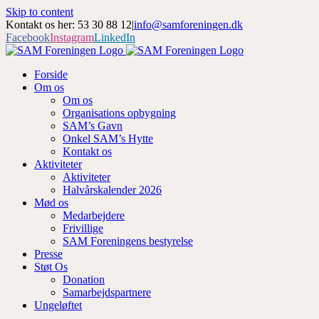
Skip to content
Kontakt os her: 53 30 88 12
|
info@samforeningen.dk
Facebook
Instagram
LinkedIn
Forside
Om os
Om os
Organisations opbygning
SAM’s Gavn
Onkel SAM’s Hytte
Kontakt os
Aktiviteter
Aktiviteter
Halvårskalender 2026
Mød os
Medarbejdere
Frivillige
SAM Foreningens bestyrelse
Presse
Støt Os
Donation
Samarbejdspartnere
Ungeløftet