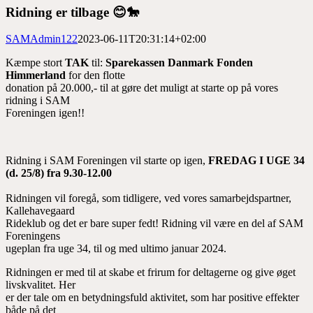
billede
Ridning er tilbage 😊🐎
SAMAdmin122
2023-06-11T20:31:14+02:00
Kæmpe stort
TAK
til:
Sparekassen Danmark Fonden
Himmerland
for den flotte
donation på 20.000,- til at gøre det muligt at starte op på vores
ridning i SAM
Foreningen igen!!
Ridning i SAM Foreningen vil starte op igen,
FREDAG I UGE 34
(d. 25/8) fra
9.30-12.00
Ridningen vil foregå, som tidligere, ved vores samarbejdspartner,
Kallehavegaard
Rideklub og det er bare super fedt! Ridning vil være en del af SAM
Foreningens
ugeplan fra uge 34, til og med ultimo januar 2024.
Ridningen er med til at skabe et frirum for deltagerne og give øget
livskvalitet. Her
er der tale om en betydningsfuld aktivitet, som har positive effekter
både på det