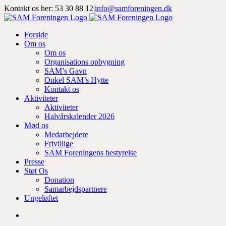
Skip
Kontakt os her: 53 30 88 12
|
info@samforeningen.dk
to
Facebook
Instagram
LinkedIn
content
Forside
Om os
Om os
Organisations opbygning
SAM’s Gavn
Onkel SAM’s Hytte
Kontakt os
Aktiviteter
Aktiviteter
Halvårskalender 2026
Mød os
Medarbejdere
Frivillige
SAM Foreningens bestyrelse
Presse
Støt Os
Donation
Samarbejdspartnere
Ungeløftet
Se
større