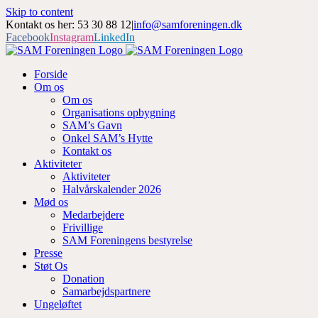
Skip to content
Kontakt os her: 53 30 88 12
|
info@samforeningen.dk
Facebook
Instagram
LinkedIn
Forside
Om os
Om os
Organisations opbygning
SAM’s Gavn
Onkel SAM’s Hytte
Kontakt os
Aktiviteter
Aktiviteter
Halvårskalender 2026
Mød os
Medarbejdere
Frivillige
SAM Foreningens bestyrelse
Presse
Støt Os
Donation
Samarbejdspartnere
Ungeløftet