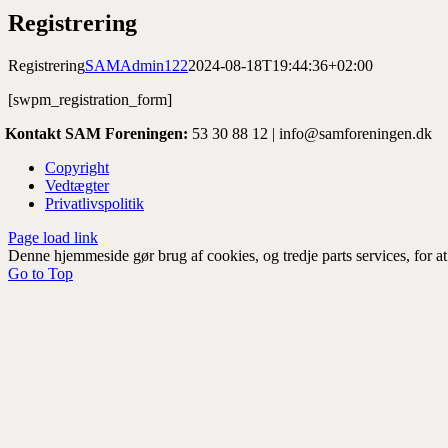
Registrering
Registrering
SAMAdmin122
2024-08-18T19:44:36+02:00
[swpm_registration_form]
Kontakt SAM Foreningen:
53 30 88 12 | info@samforeningen.dk
Copyright
Vedtægter
Privatlivspolitik
Page load link
Denne hjemmeside gør brug af cookies, og tredje parts services, for a
Go to Top