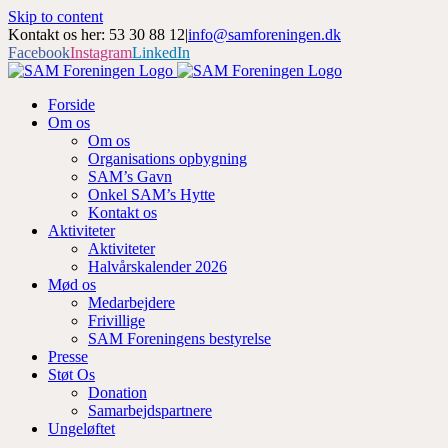
Skip to content
Kontakt os her: 53 30 88 12
|
info@samforeningen.dk
Facebook
Instagram
LinkedIn
Forside
Om os
Om os
Organisations opbygning
SAM’s Gavn
Onkel SAM’s Hytte
Kontakt os
Aktiviteter
Aktiviteter
Halvårskalender 2026
Mød os
Medarbejdere
Frivillige
SAM Foreningens bestyrelse
Presse
Støt Os
Donation
Samarbejdspartnere
Ungeløftet