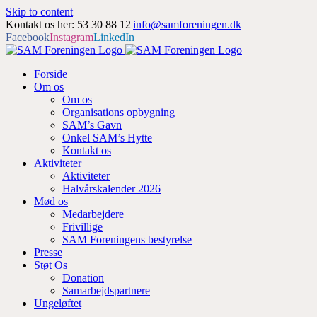
Skip to content
Kontakt os her: 53 30 88 12
|
info@samforeningen.dk
Facebook
Instagram
LinkedIn
Forside
Om os
Om os
Organisations opbygning
SAM’s Gavn
Onkel SAM’s Hytte
Kontakt os
Aktiviteter
Aktiviteter
Halvårskalender 2026
Mød os
Medarbejdere
Frivillige
SAM Foreningens bestyrelse
Presse
Støt Os
Donation
Samarbejdspartnere
Ungeløftet