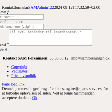
Kontaktformular
SAMAdmin122
2024-09-12T17:32:59+02:00
Navn
*
elefonnummer
ekst
*
Send
Kontakt SAM Foreningen:
53 30 88 12 | info@samforeningen.dk
Copyright
Vedtægter
Privatlivspolitik
Page load link
Denne hjemmeside gør brug af cookies, og tredje parts services, for
at forbedre oplevelsen på siden. Ved at bruge hjemmesiden,
acceptere du dette.
Ok
Go
to
Top