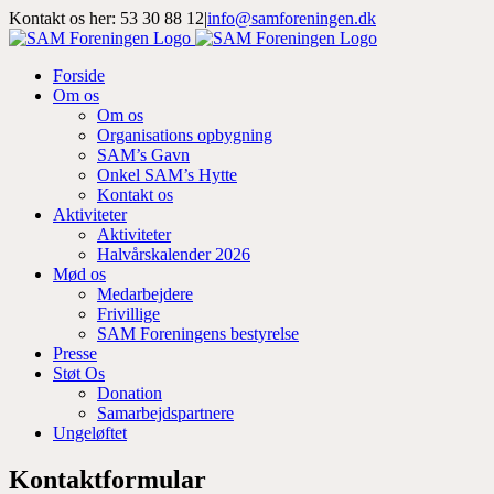
Skip
Kontakt os her: 53 30 88 12
|
info@samforeningen.dk
to
Facebook
Instagram
LinkedIn
content
Forside
Om os
Om os
Organisations opbygning
SAM’s Gavn
Onkel SAM’s Hytte
Kontakt os
Aktiviteter
Aktiviteter
Halvårskalender 2026
Mød os
Medarbejdere
Frivillige
SAM Foreningens bestyrelse
Presse
Støt Os
Donation
Samarbejdspartnere
Ungeløftet
Kontaktformular