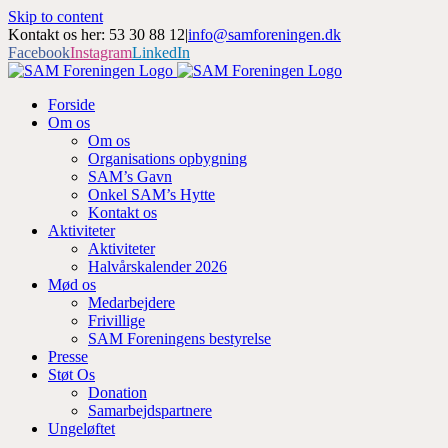
Skip to content
Kontakt os her: 53 30 88 12
|
info@samforeningen.dk
Facebook
Instagram
LinkedIn
Forside
Om os
Om os
Organisations opbygning
SAM’s Gavn
Onkel SAM’s Hytte
Kontakt os
Aktiviteter
Aktiviteter
Halvårskalender 2026
Mød os
Medarbejdere
Frivillige
SAM Foreningens bestyrelse
Presse
Støt Os
Donation
Samarbejdspartnere
Ungeløftet