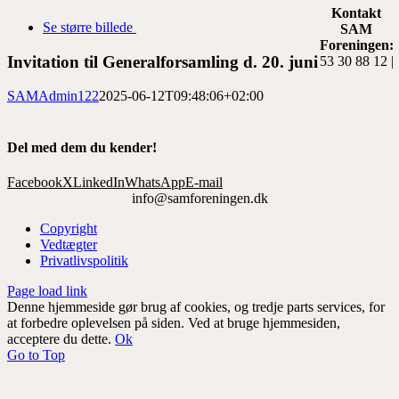
Kontakt
Se større billede
SAM
Foreningen:
Invitation til Generalforsamling d. 20. juni
53 30 88 12 |
SAMAdmin122
2025-06-12T09:48:06+02:00
Del med dem du kender!
Facebook
X
LinkedIn
WhatsApp
E-mail
info@samforeningen.dk
Copyright
Vedtægter
Privatlivspolitik
Page load link
Denne hjemmeside gør brug af cookies, og tredje parts services, for
at forbedre oplevelsen på siden. Ved at bruge hjemmesiden,
acceptere du dette.
Ok
Go to Top