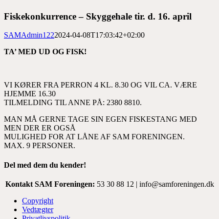
større
billede
Fiskekonkurrence – Skyggehale tir. d. 16. april
SAMAdmin122
2024-04-08T17:03:42+02:00
TA’ MED UD OG FISK!
VI KØRER FRA PERRON 4 KL. 8.30 OG VIL CA. VÆRE
HJEMME 16.30
TILMELDING TIL ANNE PÅ: 2380 8810.
MAN MÅ GERNE TAGE SIN EGEN FISKESTANG MED
MEN DER ER OGSÅ
MULIGHED FOR AT LÅNE AF SAM FORENINGEN.
MAX. 9 PERSONER.
Del med dem du kender!
Facebook
X
LinkedIn
WhatsApp
E-
Kontakt SAM Foreningen:
53 30 88 12 | info@samforeningen.dk
mail
Copyright
Vedtægter
Privatlivspolitik