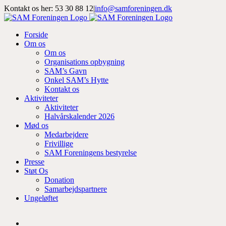
Skip
Kontakt os her: 53 30 88 12
|
info@samforeningen.dk
to
Facebook
Instagram
LinkedIn
content
Forside
Om os
Om os
Organisations opbygning
SAM’s Gavn
Onkel SAM’s Hytte
Kontakt os
Aktiviteter
Aktiviteter
Halvårskalender 2026
Mød os
Medarbejdere
Frivillige
SAM Foreningens bestyrelse
Presse
Støt Os
Donation
Samarbejdspartnere
Ungeløftet
Se