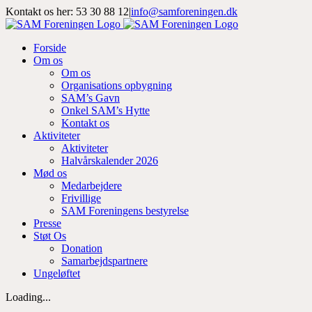
Skip
Kontakt os her: 53 30 88 12
|
info@samforeningen.dk
to
Facebook
Instagram
LinkedIn
content
Forside
Om os
Om os
Organisations opbygning
SAM’s Gavn
Onkel SAM’s Hytte
Kontakt os
Aktiviteter
Aktiviteter
Halvårskalender 2026
Mød os
Medarbejdere
Frivillige
SAM Foreningens bestyrelse
Presse
Støt Os
Donation
Samarbejdspartnere
Ungeløftet
Loading...