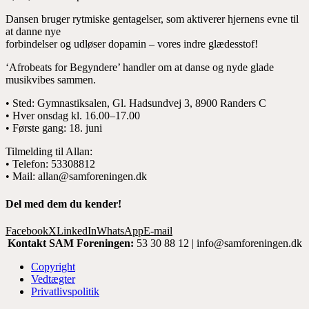
Dansen bruger rytmiske gentagelser, som aktiverer hjernens evne til
at danne nye
forbindelser og udløser dopamin – vores indre glædesstof!
‘Afrobeats for Begyndere’ handler om at danse og nyde glade
musikvibes sammen.
• Sted: Gymnastiksalen, Gl. Hadsundvej 3, 8900 Randers C
• Hver onsdag kl. 16.00–17.00
• Første gang: 18. juni
Tilmelding til Allan:
• Telefon: 53308812
• Mail: allan@samforeningen.dk
Del med dem du kender!
Facebook
X
LinkedIn
WhatsApp
E-mail
Kontakt SAM Foreningen:
53 30 88 12 | info@samforeningen.dk
Copyright
Vedtægter
Privatlivspolitik