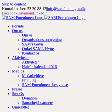
Skip to content
Kontakt os her: 53 30 88 12
|
info@samforeningen.dk
Facebook
Instagram
LinkedIn
Forside
Om os
Om os
Organisations opbygning
SAM’s Gavn
Onkel SAM’s Hytte
Kontakt os
Aktiviteter
Aktiviteter
Halvårskalender 2026
Mød os
Medarbejdere
Frivillige
SAM Foreningens bestyrelse
Presse
Støt Os
Donation
Samarbejdspartnere
Ungeløftet